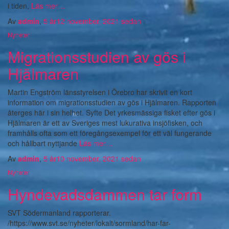
i tiden,
Läs mer…
Av
admin
,
5 år
12 november, 2021
sedan
Nyheter
Migrationsstudien av gös i
Hjälmaren
Martin Engström länsstyrelsen i Örebro har skrivit en kort
information om migrationsstudien av gös i Hjälmaren. Rapporten
återges här i sin helhet. Syfte Det yrkesmässiga fisket efter gös i
Hjälmaren är ett av Sveriges mest lukurativa insjöfisken, och
framhålls ofta som ett föregångsexempel för ett väl fungerande
och hållbart nyttjande
Läs mer…
Av
admin
,
5 år
10 november, 2021
sedan
Nyheter
Hyndevadsdammen tar form
SVT Södermanland rapporterar.
/https://www.svt.se/nyheter/lokalt/sormland/har-far-