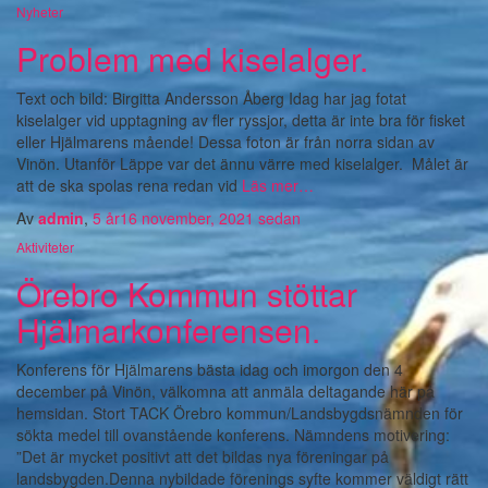
Nyheter
Problem med kiselalger.
Text och bild: Birgitta Andersson Åberg Idag har jag fotat
kiselalger vid upptagning av fler ryssjor, detta är inte bra för fisket
eller Hjälmarens mående! Dessa foton är från norra sidan av
Vinön. Utanför Läppe var det ännu värre med kiselalger. Målet är
att de ska spolas rena redan vid
Läs mer…
Av
admin
,
5 år
16 november, 2021
sedan
Aktiviteter
Örebro Kommun stöttar
Hjälmarkonferensen.
Konferens för Hjälmarens bästa idag och imorgon den 4
december på Vinön, välkomna att anmäla deltagande här på
hemsidan. Stort TACK Örebro kommun/Landsbygdsnämnden för
sökta medel till ovanstående konferens. Nämndens motivering:
”Det är mycket positivt att det bildas nya föreningar på
landsbygden.Denna nybildade förenings syfte kommer väldigt rätt