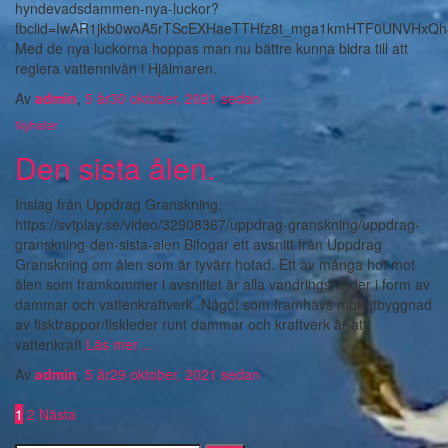
hyndevadsdammen-nya-luckor?
fbclid=IwAR1jkb0woA5rTScEXHaeTTHfz8t_mga1kmHTF0UNVHxQ
Med de nya luckorna hoppas man nu bättre kunna bidra till att
reglera vattennivån i Hjälmaren.
Av
admin
,
5 år
30 oktober, 2021
sedan
Nyheter
Den sista ålen.
Inslag från Uppdrag Granskning.
https://svtplay.se/video/32908367/uppdrag-granskning/uppdrag-
granskning-den-sista-alen Bifogar ett avsnitt från Uppdrag
Granskning om ålen som är tyvärr hotad. Ett av många hot mot
ålen som framkommer i avsnittet är alla vandringshinder i form av
dammar och vattenkraftverk. Något som framhävs mot utbyggnad
av fisktrappor/fiskleder runt dammar och kraftverk är att
vattenkraft
Läs mer…
Av
admin
,
5 år
29 oktober, 2021
sedan
Sidnumrering
1
2
Nästa