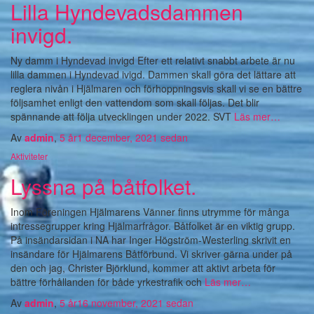
Lilla Hyndevadsdammen
invigd.
Ny damm i Hyndevad invigd Efter ett relativt snabbt arbete är nu
lilla dammen i Hyndevad ivigd. Dammen skall göra det lättare att
reglera nivån i Hjälmaren och förhoppningsvis skall vi se en bättre
följsamhet enligt den vattendom som skall följas. Det blir
spännande att följa utvecklingen under 2022. SVT
Läs mer…
Av
admin
,
5 år
1 december, 2021
sedan
Aktiviteter
Lyssna på båtfolket.
Inom Föreningen Hjälmarens Vänner finns utrymme för många
intressegrupper kring Hjälmarfrågor. Båtfolket är en viktig grupp.
På insändarsidan i NA har Inger Högström-Westerling skrivit en
insändare för Hjälmarens Båtförbund. Vi skriver gärna under på
den och jag, Christer Björklund, kommer att aktivt arbeta för
bättre förhållanden för både yrkestrafik och
Läs mer…
Av
admin
,
5 år
16 november, 2021
sedan