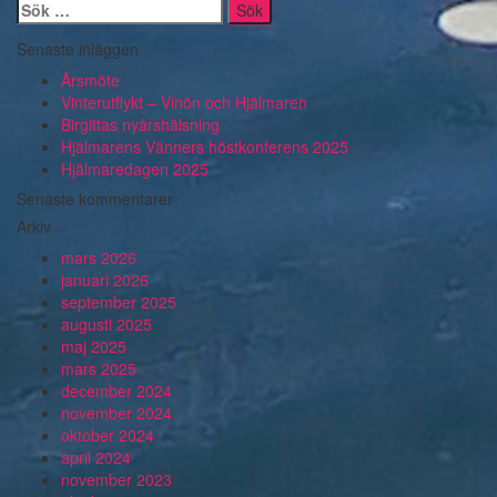
för
Sök
efter:
inlägg
Senaste inläggen
Årsmöte
Vinterutflykt – Vinön och Hjälmaren
Birgittas nyårshälsning
Hjälmarens Vänners höstkonferens 2025
Hjälmaredagen 2025
Senaste kommentarer
Arkiv
mars 2026
januari 2026
september 2025
augusti 2025
maj 2025
mars 2025
december 2024
november 2024
oktober 2024
april 2024
november 2023