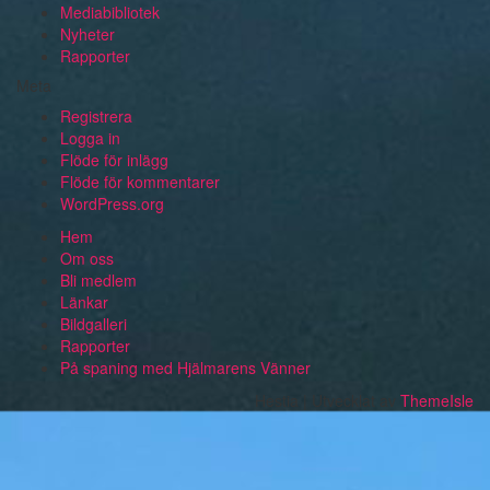
Mediabibliotek
Nyheter
Rapporter
Meta
Registrera
Logga in
Flöde för inlägg
Flöde för kommentarer
WordPress.org
Hem
Om oss
Bli medlem
Länkar
Bildgalleri
Rapporter
På spaning med Hjälmarens Vänner
Hestia | Utvecklat av
ThemeIsle