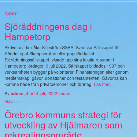
Nyheter
Sjöräddningens dag i
Hampetorp
Skrivet av Jan-Åke Siljeström SSRS, Svenska Sällskapet för
Räddning af Skeppsbrutne eller populärt kallat
Sjöräddningssällskapet, visade upp sina lokala resurser i
Hampetorp lördagen 9 juli 2022. Sällskapet bildades 1907 och
verksamheten bygger på volontärer. Finansieringen sker genom
medlemskap, gåvor, donationer och testamenten. Gåvorna kan
komma både från privatpersoner och företag.
Läs mer…
Av
admin
,
4 år
14 juli, 2022
sedan
Aktiviteter
Örebro kommuns strategi för
utveckling av Hjälmaren som
rekreationsområde.