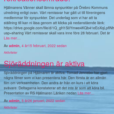
Hjälmarens Vänner skall lämna synpunkter på Örebro Kommuns
utredning enligt ovan. Vårt remissvar har gått ut till föreningens
medlemmar för synpunkter. Det underlag som vi har att ta
ställning till kan ni läsa genom att klicka på nedanstående länk:
https://drive.google.com/file/d/1Q_gH1S0Ymwe4KQb41eEoXqLpflNh
usp=sharing Vårt remissvar skall vara inne före 28 februari. Det är
Läs mer…
Av
admin
,
4 år
15 februari, 2022
sedan
Aktiviteter
Sjöräddningen är aktiva
Sjöräddningen på Hjälmaren är aktiva. Tomad Jennebo har gjort
några filmer som vi kan presentera här. Den första är en allmän
film om verksamheten. Den andra är från en kurs i att köra
svävare. Deltagarna konstaterar att det inte är som att köra bil.
Presentation av RS Hjälmaren Länken nedan
Läs mer…
Av
admin
,
5 år
26 januari, 2022
sedan
Aktiviteter