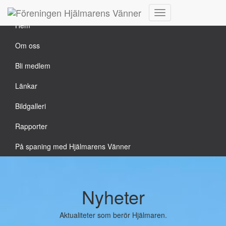
Hemsidan är under uppbyggnad
Slå
Hem
på/av
navigering
Om oss
Bli medlem
Länkar
Bildgalleri
Rapporter
På spaning med Hjälmarens Vänner
Nyheter
Aktualiteter som berör Hjälmaren.