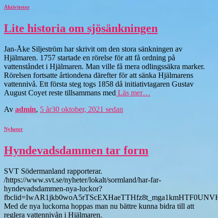
Aktiviteter
Lite historia om sjösänkningen
Jan-Åke Siljeström har skrivit om den stora sänkningen av
Hjälmaren. 1757 startade en rörelse för att få ordning på
vattenståndet i Hjälmaren. Man ville få mera odlingssäkra marker.
Rörelsen fortsatte årtiondena därefter för att sänka Hjälmarens
vattennivå. Ett första steg togs 1858 då initiativtagaren Gustav
August Coyet reste tillsammans med
Läs mer…
Av
admin
,
5 år
30 oktober, 2021
sedan
Nyheter
Hyndevadsdammen tar form
SVT Södermanland rapporterar.
/https://www.svt.se/nyheter/lokalt/sormland/har-far-
hyndevadsdammen-nya-luckor?
fbclid=IwAR1jkb0woA5rTScEXHaeTTHfz8t_mga1kmHTF0UNV
Med de nya luckorna hoppas man nu bättre kunna bidra till att
reglera vattennivån i Hjälmaren.