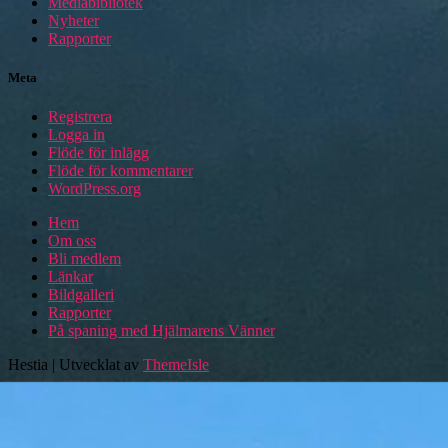
Mediabibliotek
Nyheter
Rapporter
Meta
Registrera
Logga in
Flöde för inlägg
Flöde för kommentarer
WordPress.org
Hem
Om oss
Bli medlem
Länkar
Bildgalleri
Rapporter
På spaning med Hjälmarens Vänner
Hestia | Utvecklat av
ThemeIsle