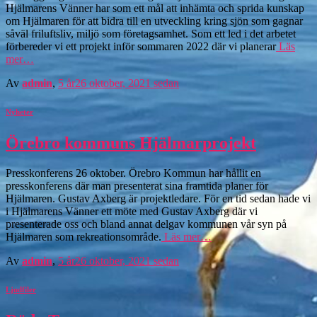
Hjälmarens Vänner har som ett mål att inhämta och sprida kunskap
om Hjälmaren för att bidra till en utveckling kring sjön som gagnar
såväl friluftsliv, miljö som företagsamhet. Som ett led i det arbetet
förbereder vi ett projekt inför sommaren 2022 där vi planerar
Läs
mer…
Av
admin
,
5 år
26 oktober, 2021
sedan
Nyheter
Örebro kommuns Hjälmarprojekt
Presskonferens 26 oktober. Örebro Kommun har hållit en
presskonferens där man presenterat sina framtida planer för
Hjälmaren. Gustav Axberg är projektledare. För en tid sedan hade vi
i Hjälmarens Vänner ett möte med Gustav Axberg där vi
presenterade oss och bland annat delgav kommunen vår syn på
Hjälmaren som rekreationsområde.
Läs mer…
Av
admin
,
5 år
26 oktober, 2021
sedan
Ljudfiler