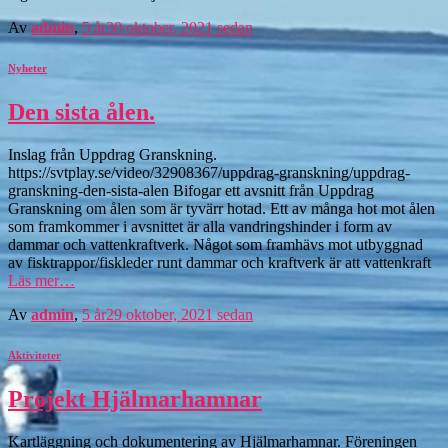
Av
admin
,
5 år
30 oktober, 2021
sedan
Nyheter
Den sista ålen.
Inslag från Uppdrag Granskning.
https://svtplay.se/video/32908367/uppdrag-granskning/uppdrag-
granskning-den-sista-alen Bifogar ett avsnitt från Uppdrag
Granskning om ålen som är tyvärr hotad. Ett av många hot mot ålen
som framkommer i avsnittet är alla vandringshinder i form av
dammar och vattenkraftverk. Något som framhävs mot utbyggnad
av fisktrappor/fiskleder runt dammar och kraftverk är att vattenkraft
Läs mer…
Av
admin
,
5 år
29 oktober, 2021
sedan
Aktiviteter
Projekt Hjälmarhamnar
Kartläggning och dokumentering av Hjälmarhamnar. Föreningen