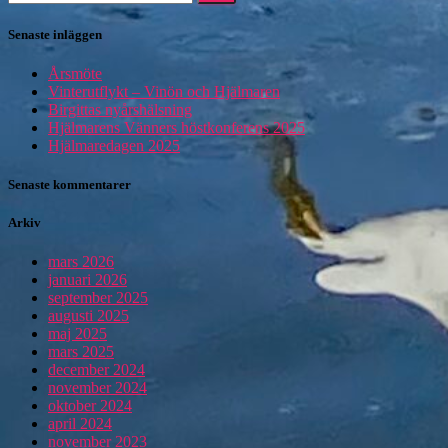
efter:
Senaste inläggen
Årsmöte
Vinterutflykt – Vinön och Hjälmaren
Birgittas nyårshälsning
Hjälmarens Vänners höstkonferens 2025
Hjälmaredagen 2025
Senaste kommentarer
Arkiv
mars 2026
januari 2026
september 2025
augusti 2025
maj 2025
mars 2025
december 2024
november 2024
oktober 2024
april 2024
november 2023