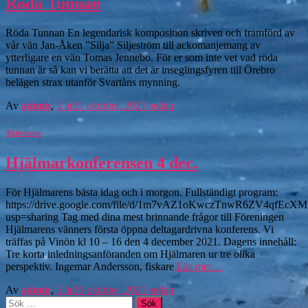
Röda Tunnan
Röda Tunnan En legendarisk komposition skriven och framförd av
vår vän Jan-Åken ”Silja” Siljeström till ackomanjemang av
ytterligare en vän Tomas Jennebo. För er som inte vet vad röda
tunnan är så kan vi berätta att det är inseglingsfyren till Örebro
belägen strax utanför Svartåns mynning.
Av
admin
,
5 år
21 oktober, 2021
sedan
Aktiviteter
Hjälmarkonferensen 4 dec.
För Hjälmarens bästa idag och i morgon. Fullständigt program:
https://drive.google.com/file/d/1m7vAZ1oKwczTnwR6ZV4qfEcXM
usp=sharing Tag med dina mest brinnande frågor till Föreningen
Hjälmarens vänners första öppna deltagardrivna konferens. Vi
träffas på Vinön kl 10 – 16 den 4 december 2021. Dagens innehåll:
Tre korta inledningsanföranden om Hjälmaren ur tre olika
perspektiv. Ingemar Andersson, fiskare
Läs mer…
Av
admin
,
5 år
20 oktober, 2021
sedan
Sök