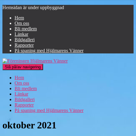
Hemsidan är under uppbyggnad
Hem
Om oss
Bli medlem
Länkar
Bildgalleri
Rapporter
På spaning med Hjälmarens Vänner
Slå på/av navigering
Hem
Om oss
Bli medlem
Länkar
Bildgalleri
Rapporter
På spaning med Hjälmarens Vänner
oktober 2021