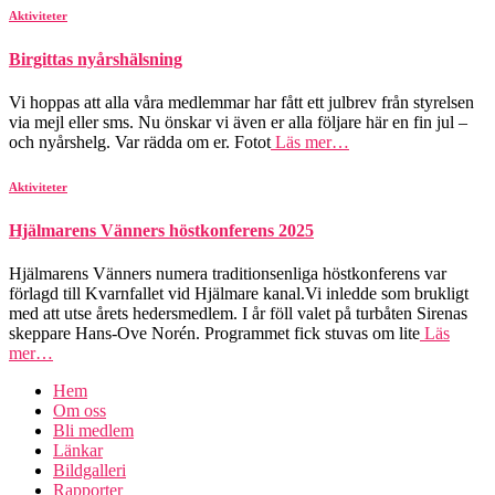
Aktiviteter
Birgittas nyårshälsning
Vi hoppas att alla våra medlemmar har fått ett julbrev från styrelsen
via mejl eller sms. Nu önskar vi även er alla följare här en fin jul –
och nyårshelg. Var rädda om er. Fotot
Läs mer…
Aktiviteter
Hjälmarens Vänners höstkonferens 2025
Hjälmarens Vänners numera traditionsenliga höstkonferens var
förlagd till Kvarnfallet vid Hjälmare kanal.Vi inledde som brukligt
med att utse årets hedersmedlem. I år föll valet på turbåten Sirenas
skeppare Hans-Ove Norén. Programmet fick stuvas om lite
Läs
mer…
Hem
Om oss
Bli medlem
Länkar
Bildgalleri
Rapporter