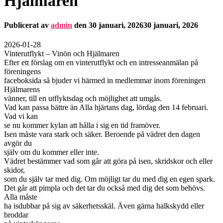
Hjälmaren
Publicerat av
admin
den
30 januari, 2026
30 januari, 2026
2026-01-28
Vinterutflykt – Vinön och Hjälmaren
Efter ett förslag om en vinterutflykt och en intresseanmälan på
föreningens
faceboksida så bjuder vi härmed in medlemmar inom föreningen
Hjälmarens
vänner, till en utflyktsdag och möjlighet att umgås.
Vad kan passa bättre än Alla hjärtans dag, lördag den 14 februari.
Vad vi kan
se nu kommer kylan att hålla i sig en tid framöver.
Isen måste vara stark och säker. Beroende på vädret den dagen
avgör du
själv om du kommer eller inte.
Vädret bestämmer vad som går att göra på isen, skridskor och eller
skidor,
som du själv tar med dig. Om möjligt tar du med dig en egen spark.
Det går att pimpla och det tar du också med dig det som behövs.
Alla måste
ha isdubbar på sig av säkerhetsskäl. Även gärna halkskydd eller
broddar