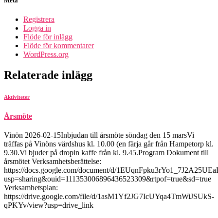
Meta
Registrera
Logga in
Flöde för inlägg
Flöde för kommentarer
WordPress.org
Relaterade inlägg
Aktiviteter
Årsmöte
Vinön 2026-02-15Inbjudan till årsmöte söndag den 15 marsVi
träffas på Vinöns värdshus kl. 10.00 (en färja går från Hampetorp kl.
9.30.Vi bjuder på dropin kaffe från kl. 9.45.Program Dokument till
årsmötet Verksamhetsberättelse:
https://docs.google.com/document/d/1EUqnFpku3rYo1_7J2A25UEa
usp=sharing&ouid=111353006896436523309&rtpof=true&sd=true
Verksamhetsplan:
https://drive.google.com/file/d/1asM1Yf2JG7IcUYqa4TmWiJSUkS-
qPKYv/view?usp=drive_link