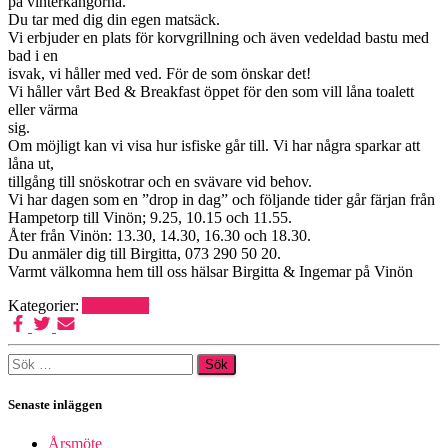
på vinterkängorna.
Du tar med dig din egen matsäck.
Vi erbjuder en plats för korvgrillning och även vedeldad bastu med
bad i en
isvak, vi håller med ved. För de som önskar det!
Vi håller vårt Bed & Breakfast öppet för den som vill låna toalett
eller värma
sig.
Om möjligt kan vi visa hur isfiske går till. Vi har några sparkar att
låna ut,
tillgång till snöskotrar och en svävare vid behov.
Vi har dagen som en ”drop in dag” och följande tider går färjan från
Hampetorp till Vinön; 9.25, 10.15 och 11.55.
Åter från Vinön: 13.30, 14.30, 16.30 och 18.30.
Du anmäler dig till Birgitta, 073 290 50 20.
Varmt välkomna hem till oss hälsar Birgitta & Ingemar på Vinön
Kategorier:
Aktiviteter
Sök
efter:
Senaste inläggen
Årsmöte