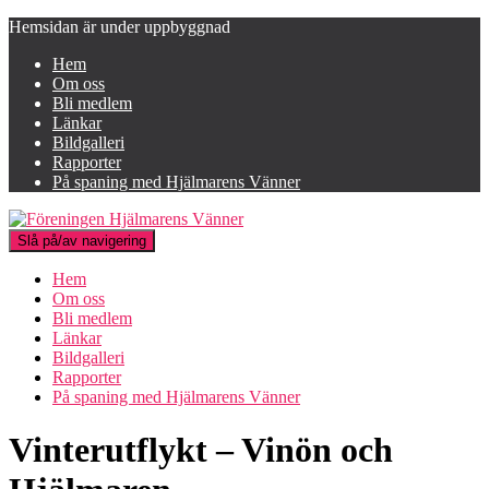
Hemsidan är under uppbyggnad
Hem
Om oss
Bli medlem
Länkar
Bildgalleri
Rapporter
På spaning med Hjälmarens Vänner
Slå på/av navigering
Hem
Om oss
Bli medlem
Länkar
Bildgalleri
Rapporter
På spaning med Hjälmarens Vänner
Vinterutflykt – Vinön och