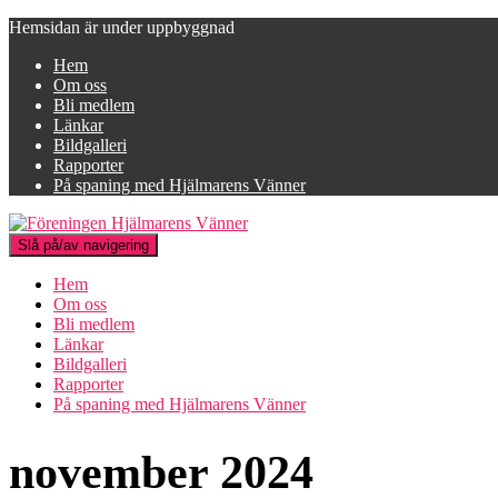
Hemsidan är under uppbyggnad
Hem
Om oss
Bli medlem
Länkar
Bildgalleri
Rapporter
På spaning med Hjälmarens Vänner
Slå på/av navigering
Hem
Om oss
Bli medlem
Länkar
Bildgalleri
Rapporter
På spaning med Hjälmarens Vänner
november 2024