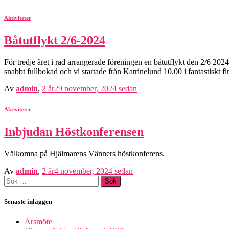
Aktiviteter
Båtutflykt 2/6-2024
För tredje året i rad arrangerade föreningen en båtutflykt den 2/6 2
snabbt fullbokad och vi startade från Katrinelund 10.00 i fantastiskt
Av
admin
,
2 år
29 november, 2024
sedan
Aktiviteter
Inbjudan Höstkonferensen
Välkomna på Hjälmarens Vänners höstkonferens.
Av
admin
,
2 år
4 november, 2024
sedan
Sök
efter:
Senaste inläggen
Årsmöte