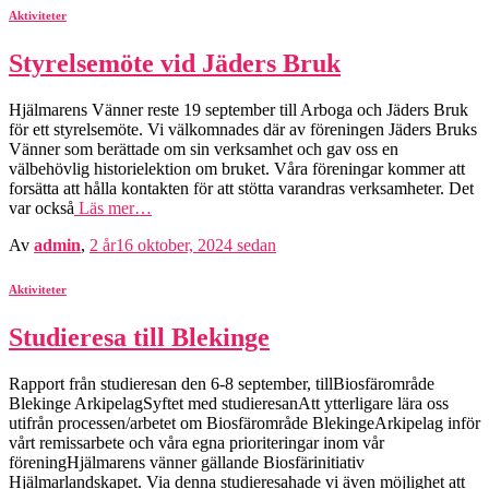
Aktiviteter
Styrelsemöte vid Jäders Bruk
Hjälmarens Vänner reste 19 september till Arboga och Jäders Bruk
för ett styrelsemöte. Vi välkomnades där av föreningen Jäders Bruks
Vänner som berättade om sin verksamhet och gav oss en
välbehövlig historielektion om bruket. Våra föreningar kommer att
forsätta att hålla kontakten för att stötta varandras verksamheter. Det
var också
Läs mer…
Av
admin
,
2 år
16 oktober, 2024
sedan
Aktiviteter
Studieresa till Blekinge
Rapport från studieresan den 6-8 september, tillBiosfärområde
Blekinge ArkipelagSyftet med studieresanAtt ytterligare lära oss
utifrån processen/arbetet om Biosfärområde BlekingeArkipelag inför
vårt remissarbete och våra egna prioriteringar inom vår
föreningHjälmarens vänner gällande Biosfärinitiativ
Hjälmarlandskapet. Via denna studieresahade vi även möjlighet att