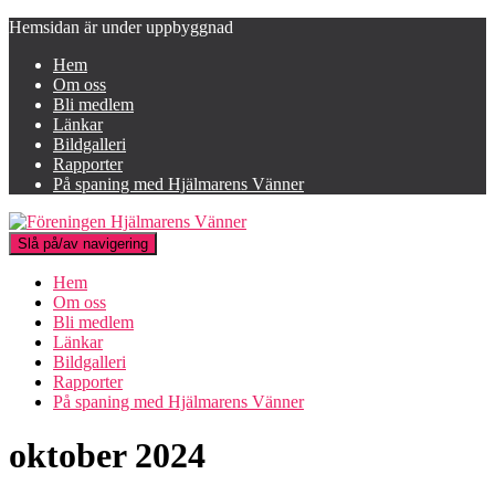
Hemsidan är under uppbyggnad
Hem
Om oss
Bli medlem
Länkar
Bildgalleri
Rapporter
På spaning med Hjälmarens Vänner
Slå på/av navigering
Hem
Om oss
Bli medlem
Länkar
Bildgalleri
Rapporter
På spaning med Hjälmarens Vänner
oktober 2024