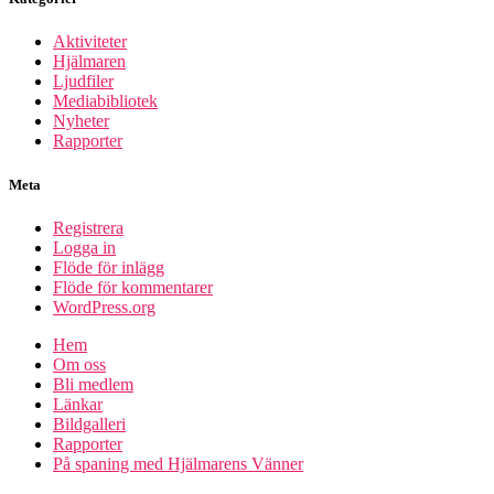
Aktiviteter
Hjälmaren
Ljudfiler
Mediabibliotek
Nyheter
Rapporter
Meta
Registrera
Logga in
Flöde för inlägg
Flöde för kommentarer
WordPress.org
Hem
Om oss
Bli medlem
Länkar
Bildgalleri
Rapporter
På spaning med Hjälmarens Vänner