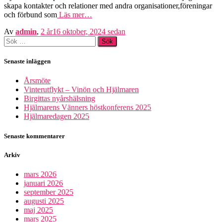
skapa kontakter och relationer med andra organisationer,föreningar
och förbund som
Läs mer…
Av
admin
,
2 år
16 oktober, 2024
sedan
Sök
efter:
Senaste inläggen
Årsmöte
Vinterutflykt – Vinön och Hjälmaren
Birgittas nyårshälsning
Hjälmarens Vänners höstkonferens 2025
Hjälmaredagen 2025
Senaste kommentarer
Arkiv
mars 2026
januari 2026
september 2025
augusti 2025
maj 2025
mars 2025