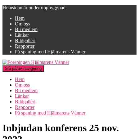
Hemsidan är under uppbyggnad
Hem
Om oss
Bli medlem
Länkar
Bildgalleri
Rapporter
På spaning med Hjälmarens Vänner
Slå på/av navigering
Hem
Om oss
Bli medlem
Länkar
Bildgalleri
Rapporter
På spaning med Hjälmarens Vänner
Inbjudan konferens 25 nov.