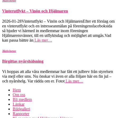
Aktiviteter
Vinterutflykt – Vinön och Hjälmaren
2026-01-28Vinterutflykt – Vinön och HjälmarenEfter ett förslag om
en vinterutflykt och en intresseanmälan på föreningensfaceboksida
så bjuder vi härmed in medlemmar inom föreningen
Hjälmarensvänner, till en utflyktsdag och möjlighet att umgås.Vad
kan passa bättre än
Läs mer…
Aktiviteter
Birgittas nyårshälsning
Vi hoppas att alla våra medlemmar har fått ett julbrev från styrelsen
via mejl eller sms. Nu önskar vi även er alla följare här en fin jul –
och nyårshelg. Var rädda om er. Fotot
Läs mer…
Hem
Om oss
Bli medlem
Länkar
Bildgalleri
Rapporter