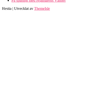
På spaning med Hjälmarens Vänner
Hestia | Utvecklat av
ThemeIsle