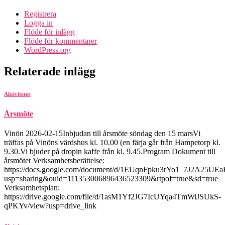
Registrera
Logga in
Flöde för inlägg
Flöde för kommentarer
WordPress.org
Relaterade inlägg
Aktiviteter
Årsmöte
Vinön 2026-02-15Inbjudan till årsmöte söndag den 15 marsVi
träffas på Vinöns värdshus kl. 10.00 (en färja går från Hampetorp kl.
9.30.Vi bjuder på dropin kaffe från kl. 9.45.Program Dokument till
årsmötet Verksamhetsberättelse:
https://docs.google.com/document/d/1EUqnFpku3rYo1_7J2A25UEa
usp=sharing&ouid=111353006896436523309&rtpof=true&sd=true
Verksamhetsplan:
https://drive.google.com/file/d/1asM1Yf2JG7IcUYqa4TmWiJSUkS-
qPKYv/view?usp=drive_link