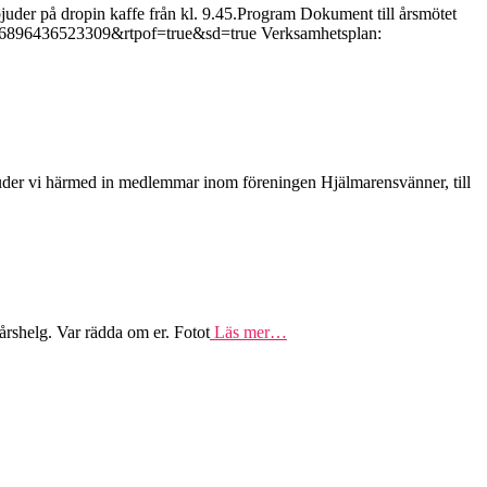
juder på dropin kaffe från kl. 9.45.Program Dokument till årsmötet
6896436523309&rtpof=true&sd=true Verksamhetsplan:
juder vi härmed in medlemmar inom föreningen Hjälmarensvänner, till
yårshelg. Var rädda om er. Fotot
Läs mer…