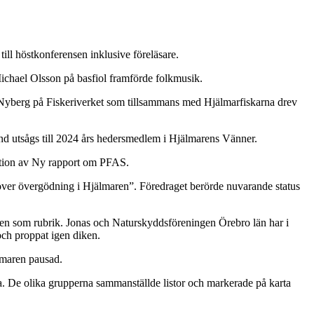
ll höstkonferensen inklusive föreläsare.
Michael Olsson på basfiol framförde folkmusik.
Nyberg på Fiskeriverket som tillsammans med Hjälmarfiskarna drev
nd utsågs till 2024 års hedersmedlem i Hjälmarens Vänner.
ation av Ny rapport om PFAS.
 över övergödning i Hjälmaren”. Föredraget berörde nuvarande status
en som rubrik. Jonas och Naturskyddsföreningen Örebro län har i
och proppat igen diken.
lmaren pausad.
a. De olika grupperna sammanställde listor och markerade på karta