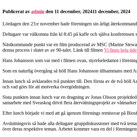
Publicerat av
admin
den
11 december, 2024
11 december, 2024
Lördagen den 23:e november hade föreningen sin årligt återkommande 
Deltagare var välkomna från kl 8:45 på kaffe och själva konferensen 
Nästkommande punkt var en film producerad av MSC (Marine Stewartds
denna process i slutet av av 90-talet. Länk till filmen
Vi finns hela tide
Hans Johansson som var med i filmen ovan, styrelseledamot i förenin
Som en naturlig övergång så höll Hans Johansson tillsammans med An
Innan lunch så avklarades två punkter till. Den första av de två höl
och vad görs för att motverka övergödningen.
Sista punkten innan lunch var en dragning av Jonas Olsson projektle
samarbete med Sveaskog drivit flera återvätningsprojekt av våtmarker
Efter lunch började vi med att gå igenom förenings remissvar på Bio
Avslutningsvis så hade alla deltagare gruppdiskussioner med två tema
över deras respektive teman. Arbetet kommer vara en del i föreningens 