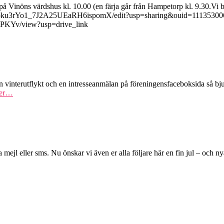
å Vinöns värdshus kl. 10.00 (en färja går från Hampetorp kl. 9.30.Vi b
UqnFpku3rYo1_7J2A25UEaRH6ispomX/edit?usp=sharing&ouid=11135300
qPKYv/view?usp=drive_link
n vinterutflykt och en intresseanmälan på föreningensfaceboksida så b
er…
a mejl eller sms. Nu önskar vi även er alla följare här en fin jul – och n