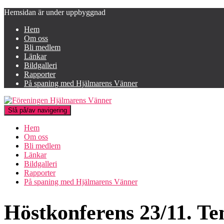
Hemsidan är under uppbyggnad
Hem
Om oss
Bli medlem
Länkar
Bildgalleri
Rapporter
På spaning med Hjälmarens Vänner
Slå på/av navigering
Hem
Om oss
Bli medlem
Länkar
Bildgalleri
Rapporter
På spaning med Hjälmarens Vänner
Höstkonferens 23/11. T