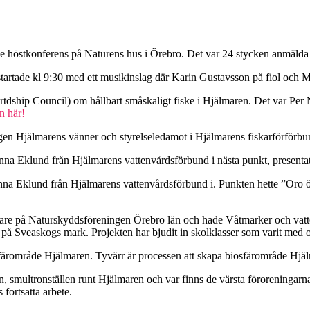
höstkonferens på Naturens hus i Örebro. Det var 24 stycken anmälda ti
startade kl 9:30 med ett musikinslag där Karin Gustavsson på fiol och 
hip Council) om hållbart småskaligt fiske i Hjälmaren. Det var Per 
n här!
gen Hjälmarens vänner och styrelseledamot i Hjälmarens fiskarförförbu
na Eklund från Hjälmarens vattenvårdsförbund i nästa punkt, present
l Anna Eklund från Hjälmarens vattenvårdsförbund i. Punkten hette ”Oro
dare på Naturskyddsföreningen Örebro län och hade Våtmarker och vatt
 på Sveaskogs mark. Projekten har bjudit in skolklasser som varit med 
sfärområde Hjälmaren. Tyvärr är processen att skapa biosfärområde Hjä
n, smultronställen runt Hjälmaren och var finns de värsta föroreningarn
fortsatta arbete.