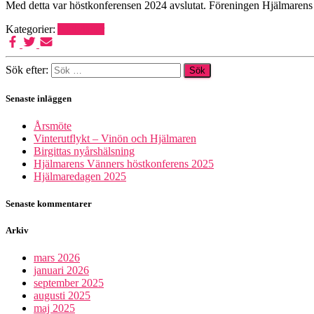
Med detta var höstkonferensen 2024 avslutat. Föreningen Hjälmarens vä
Kategorier:
Aktiviteter
Sök efter:
Senaste inläggen
Årsmöte
Vinterutflykt – Vinön och Hjälmaren
Birgittas nyårshälsning
Hjälmarens Vänners höstkonferens 2025
Hjälmaredagen 2025
Senaste kommentarer
Arkiv
mars 2026
januari 2026
september 2025
augusti 2025
maj 2025