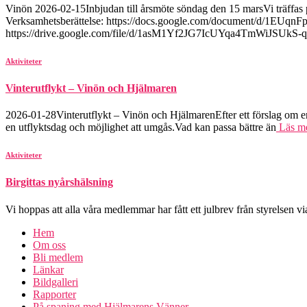
Vinön 2026-02-15Inbjudan till årsmöte söndag den 15 marsVi träffas p
Verksamhetsberättelse: https://docs.google.com/document/d/1E
https://drive.google.com/file/d/1asM1Yf2JG7IcUYqa4TmWiJSUkS-
Aktiviteter
Vinterutflykt – Vinön och Hjälmaren
2026-01-28Vinterutflykt – Vinön och HjälmarenEfter ett förslag om e
en utflyktsdag och möjlighet att umgås.Vad kan passa bättre än
Läs m
Aktiviteter
Birgittas nyårshälsning
Vi hoppas att alla våra medlemmar har fått ett julbrev från styrelsen vi
Hem
Om oss
Bli medlem
Länkar
Bildgalleri
Rapporter
På spaning med Hjälmarens Vänner